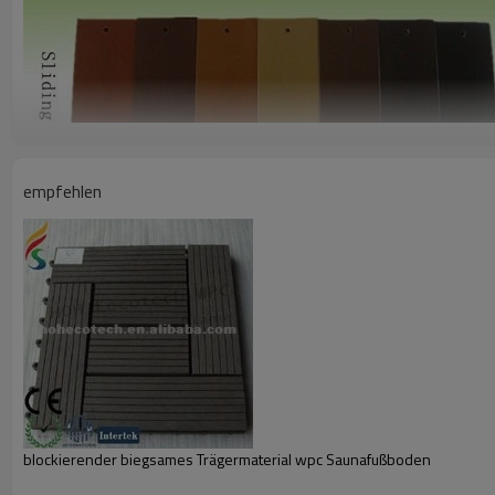
empfehlen
blockierender biegsames Trägermaterial wpc Saunafußboden
Oberfläche
Versanden oder hölzernes Korn prägend