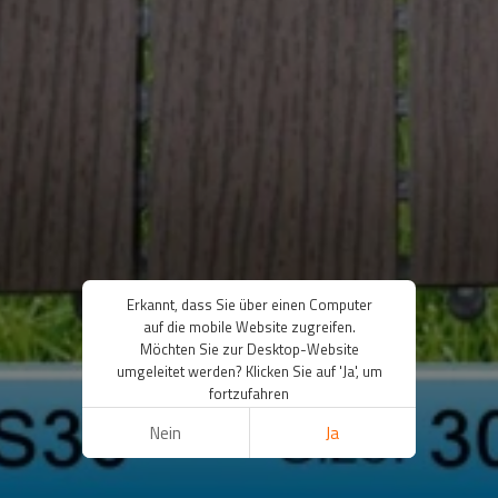
Erkannt, dass Sie über einen Computer
auf die mobile Website zugreifen.
Möchten Sie zur Desktop-Website
umgeleitet werden? Klicken Sie auf 'Ja', um
fortzufahren
Nein
Ja