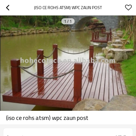
(ISO CE ROHS ATSM) WPC ZAUN POST
1
/
1
(iso ce rohs atsm) wpc zaun post