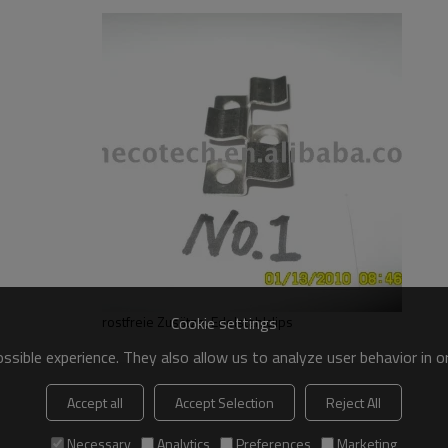
Cookie settings
rostfreie Zusätze, Edelstahlclips
sible experience. They also allow us to analyze user behavior in 
Accept all
Accept Selection
Reject All
Necessary
Analytics
Preferences
Marketing