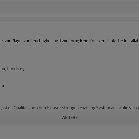
zur Plage, zur Feuchtigkeit und zur Form; Kein Knacken; Einfache Installat
rau, DarkGrey
orm
ist es Qualität kann durch unser strenges examing System ausschließlich 
WEITERE