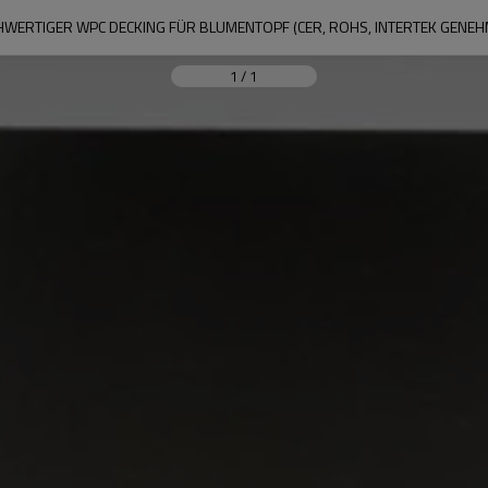
WERTIGER WPC DECKING FÜR BLUMENTOPF (CER, ROHS, INTERTEK GENEH
1
/
1