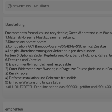
BEWERTUNG HINZUFÜGEN
Darstellung
Environmently freundlich und recycleable; Guter Widerstand zum Wasser, 
1.Material: Hölzerne Plastikzusammensetzung
2.Dimension: 55mm*55mm
3.Composition: 60% BambooPower+35%HDPE+5%Chemical Zusätze
4.Length: Übereinstimmung der Anforderungen des Kunden
Farben 5.Optional: Zeder, Kupferbraun, Holz, Sandelholzholz, Kaffee, G
6.Features und Vorteile:
1) Environmently freundlich und recycleable
2) Guter Widerstand zum Wasser, zur Plage, zur Feuchtigkeit und zur F
3) Kein Knacken
4) Einfache Installation und Gebrauch freundlich
5) Einfache Wartung und langes Leben
7.All HOH ECOTECH Produkte haben das ISO9001 geführt und ISO14001, 
empfehlen