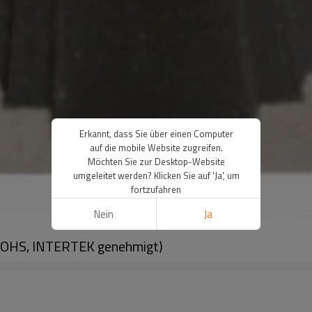
Erkannt, dass Sie über einen Computer
auf die mobile Website zugreifen.
Möchten Sie zur Desktop-Website
umgeleitet werden? Klicken Sie auf 'Ja', um
fortzufahren
Nein
Ja
 ROHS, INTERTEK genehmigt)