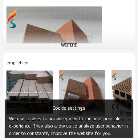
WEITERE
empfehlen
Cookie settings
We use cookies to provide you with the best possible
Umweltfreundlicher
WPC Seitenverkleidung-
WPC Seitenve
experience. They also allow us to analyze user behavior in
langes Leben wpc
--WPC Decking
--WPC Deckin
Pfosten (für Zaun,
order to constantly improve the website for you.
Geländer, Gazebo,