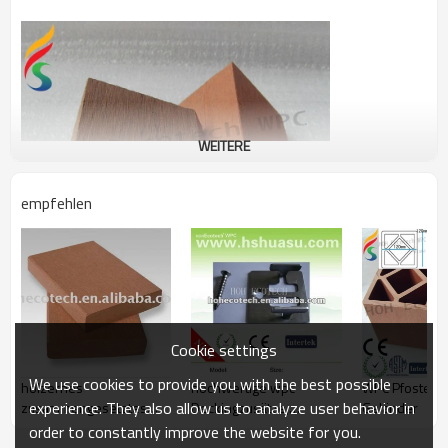
WEITERE
empfehlen
Cookie settings
We use cookies to provide you with the best possible
hölzernes
hochwertige wpc
WPC Pfosten-
experience. They also allow us to analyze user behavior in
zusammengesetztes
Deckingzusätze,
Geländer
Fechtenplastikmaterial
Edelstahlclips
order to constantly improve the website for you.
des haltbaren heißen