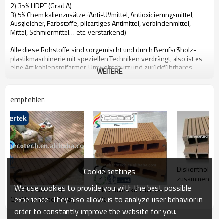
2) 35% HDPE (Grad A)
3) 5% Chemikalienzusätze (Anti-UVmittel, Antioxidierungsmittel,
Ausgleicher, Farbstoffe, pilzartiges Antimittel, verbindenmittel,
Mittel, Schmiermittel… etc. verstärkend)
Alle diese Rohstoffe sind vorgemischt und durch Berufsc$holz-
plastikmaschinerie mit speziellen Techniken verdrängt, also ist es
eine Art kohlenstoffarmer, Umweltschutz und zurückführbares
WEITERE
neues Material
empfehlen
Leute können von HOHEcotech von dem Folgen von Attributen
profitieren
1. Umweltfreundlich, 100% aufbereitet
2. Niedrige Wartung
3. Einfache Installation
4. Temperaturwiderstand, verwendbar von -29°C zu +51°C
5. Langlebig verwenden (10 Jahre Garantie)
6. Wasserdicht, feuchtigkeitsfest, insektensicher
Diskonthölzer
Cookie settings
7. Mit hölzernem Geruch sehr natürliches Gefühl
zusammenges
8. UVwiderstand, verblassen beständiges langlebiges Gut
We use cookies to provide you with the best possible
Plastikdecking
HEISSER VERKAUF
Dekoratives künstliches
9. Eleganter Blick
experience. They also allow us to analyze user behavior in
Qualitäts-Bodenbelag
Holz
10. Sogar Dimensionsstabilität
order to constantly improve the website for you.
Zusammengesetzter Decking für Balkon