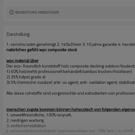
BEWERTUNG HINZUFÜGEN
Darstellung
1. ce/rohs/astm genehmigt 2. 140x25mm 3. 10 jahre garantie 4. herstel
natürliches gefühl wpc composite stock
wpc material über
Der eco- freundlich kunststoff holz composite decking outdoor/bodenbe
1) 60% holzmehl( professionell behandelt bambus trocken/holzfaser)
2) 35% hdpe( grade a)
3) 5% chemische zusätze( anti- uv agent, anti- oxidation agent, stabilisato
Alle diese rohstoffe sind vorgemischte und extrudierten von professione
menschen zugute kommen können hohecotech von folgenden eigensc
1. umweltfreundliche, 100% recycelt.
2. niedrigen wartung
3. einfacheinstallation
4. temperaturbeständigkeit, zweckgerechten aus- 29& deg; c zu +51& 