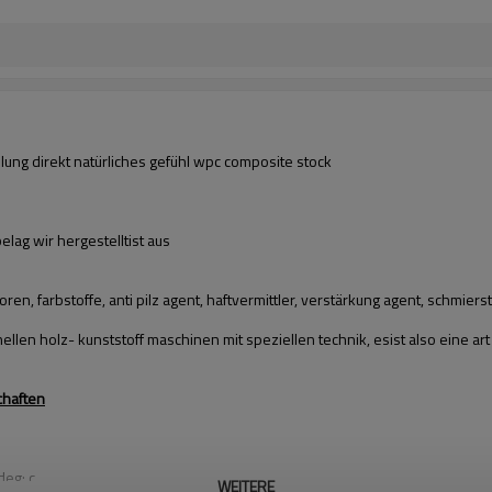
lung direkt natürliches gefühl wpc composite stock
lag wir hergestelltist aus
ren, farbstoffe, anti pilz agent, haftvermittler, verstärkung agent, schmierstof
llen holz- kunststoff maschinen mit speziellen technik, esist also eine ar
haften
deg; c
WEITERE