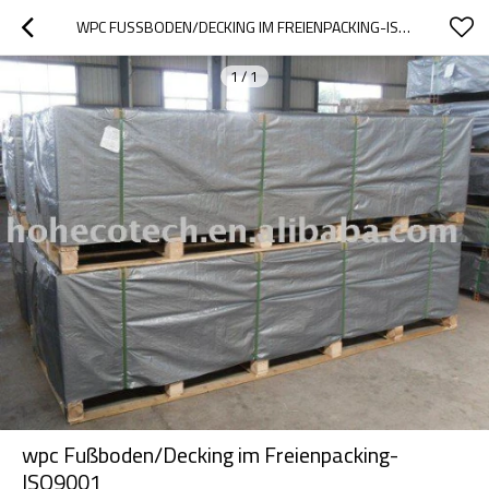
WPC FUSSBODEN/DECKING IM FREIENPACKING-ISO9001
1
/
1
wpc Fußboden/Decking im Freienpacking-
ISO9001