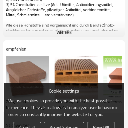
3) 5% Chemikalienzusätze (Anti-UVmittel, Antioxidierungsmittel,
Ausgleicher, Farbstoffe, pilzartiges Antimittel, verbindenmittel,
Mittel, Schmiermittel… etc. verstärkend)
Alle diese Rohstoffe sind vorgemischt und durch Berufsc$holz-
plastikmaschinerie mit speziellen Techniken verdrängt, also ist es
WEITERE
eine Art kohlenstoffarmer, Umweltschutz und zurückführbares
neues Material
empfehlen
Leute können von HOHEcotech von dem Folgen von Attributen
profitieren
1. Umweltfreundlich, 100% aufbereitet
2. Niedrige Wartung
3. Einfache Installation
4. Temperaturwiderstand, verwendbar von -29°C zu +51°C
5. Langlebig verwenden (10 Jahre Garantie)
Cookie settings
6. Wasserdicht, feuchtigkeitsfest, insektensicher
7. Mit hölzernem Geruch sehr natürliches Gefühl
We use cookies to provide you with the best possible
Zunge- und
outdoor wpc deck
wpc terrasse
8. UVwiderstand, verblassen beständiges langlebiges Gut
experience. They also allow us to analyze user behavior in
Nutzusammensetzung
beliebt
9. Eleganter Blick
10. Sogar Dimensionsstabilität
Decking
order to constantly improve the website for you.
Stichwörter
Accept all
Accept Selection
Reject All