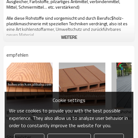
Ausgleicher, Farbstoffe, pilzartiges Antimittel, verbindenmittel,
Mittel, Schmiermittel… etc. verstärkend)
Alle diese Rohstoffe sind vorgemischt und durch Berufsc$holz-
plastikmaschinerie mit speziellen Techniken verdrängt, also ist es
eine Art kohlenstoffarmer, Umweltschutz und zurückführbares
neues Material
WEITERE
Leute können von HOHEcotech von dem Folgen von Attributen
empfehlen
profitieren
1. Umweltfreundlich, bereiteten 100% auf
2. Niedrige Wartung
3. Einfache Installation
4. Temperaturwiderstand, verwendbar von -29°C zu +51°C
5. Langlebig verwenden (10 Jahre Garantie)
6. Wasserdicht, feuchtigkeitsfest, insektensicher
7. Mit hölzernem Geruch sehr natürliches Gefühl
Cookie settings
8. UVwiderstand, verblassen beständiges langlebiges Gut
9. Eleganter Blick
We use cookies to provide you with the best possible
gerillt und tongued wpc
Dekorative Farben-
Chinahoher Qu
10. Sogar Dimensionsstabilität
experience. They also allow us to analyze user behavior in
terrassenbeläge
freier äußerer
WPC Decking
Zusammengesetzter Decking für Balkon
Bodenbelag
order to constantly improve the website for you.
Bescheinigungen
Stichwörter