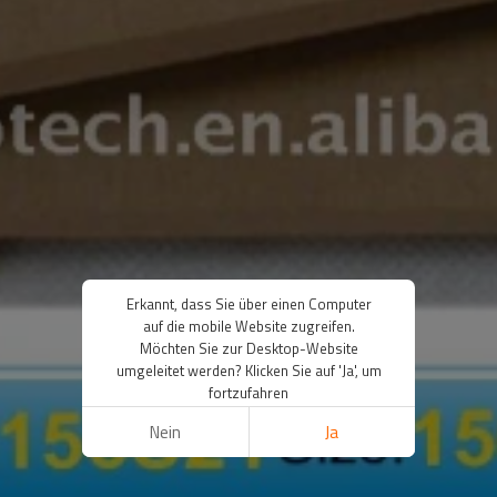
Erkannt, dass Sie über einen Computer
auf die mobile Website zugreifen.
Möchten Sie zur Desktop-Website
umgeleitet werden? Klicken Sie auf 'Ja', um
fortzufahren
Nein
Ja