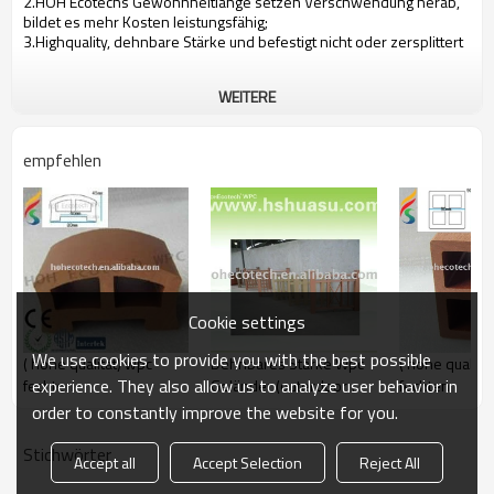
2.HOH Ecotechs Gewohnheitlänge setzen Verschwendung herab,
bildet es mehr Kosten leistungsfähig;
3.Highquality, dehnbare Stärke und befestigt nicht oder zersplittert
WEITERE
empfehlen
Cookie settings
We use cookies to provide you with the best possible
Dehnbares Stärke Wpc
( hohe qualitä
( hohe qualität) wpc
experience. They also allow us to analyze user behavior in
Geländer (outerdoor
fechten
fechten
wpc)
order to constantly improve the website for you.
Stichwörter
Accept all
Accept Selection
Reject All