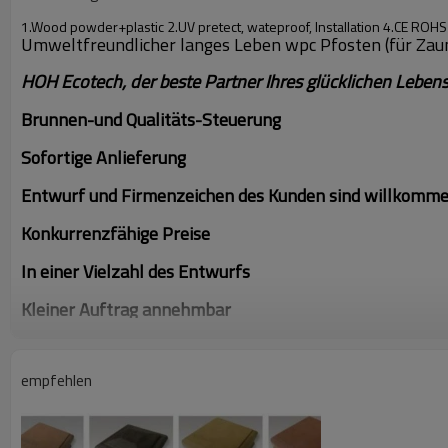
1.Wood powder+plastic 2.UV pretect, wateproof, Installation 4.CE ROH
Umweltfreundlicher langes Leben wpc Pfosten (für Zaun
HOH Ecotech, der beste Partner Ihres glücklichen Lebens
Brunnen-und Qualitäts-Steuerung
Sofortige Anlieferung
Entwurf und Firmenzeichen des Kunden sind willkomm
Konkurrenzfähige Preise
In einer Vielzahl des Entwurfs
Kleiner Auftrag annehmbar
ODM nahm angenommenes Soem an
empfehlen
heißer Verkauf 2012 der meiste populäre WPC Decking
Wir können Bauholz 2.7cbm sparen natürliches, wenn G