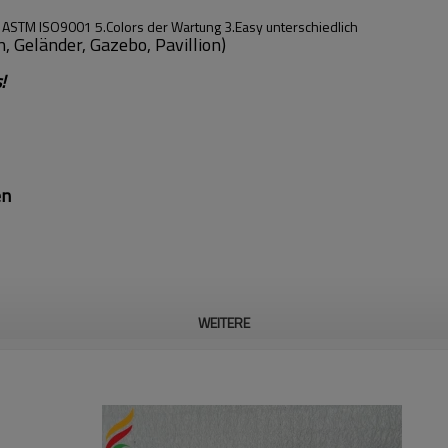
S ASTM ISO9001 5.Colors der Wartung 3.Easy unterschiedlich
, Geländer, Gazebo, Pavillion)
!
en
WEITERE
ebrauch 1cbm von WPC Materialien,