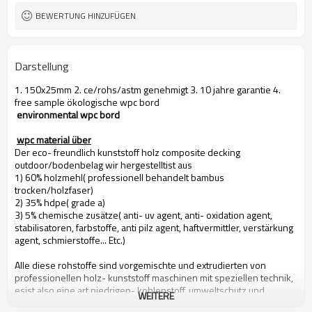
BEWERTUNG HINZUFÜGEN
Darstellung
1. 150x25mm 2. ce/rohs/astm genehmigt 3. 10 jahre garantie 4.
free sample ökologische wpc bord
environmental wpc bord
wpc material über
Der eco- freundlich kunststoff holz composite decking
outdoor/bodenbelag wir hergestelltist aus
1) 60% holzmehl( professionell behandelt bambus
trocken/holzfaser)
2) 35% hdpe( grade a)
3) 5% chemische zusätze( anti- uv agent, anti- oxidation agent,
stabilisatoren, farbstoffe, anti pilz agent, haftvermittler, verstärkung
agent, schmierstoffe... Etc.)
Alle diese rohstoffe sind vorgemischte und extrudierten von
professionellen holz- kunststoff maschinen mit speziellen technik,
esist also eine art niedrigen- kohlenstoff, umweltschutz und
WEITERE
recycelbar neues material.