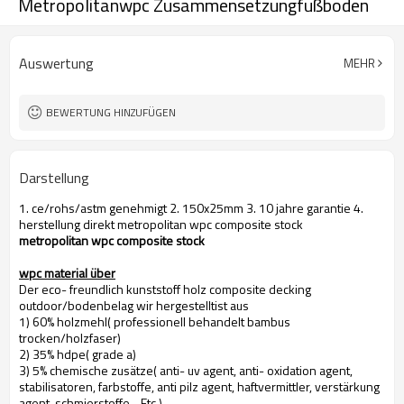
Metropolitanwpc Zusammensetzungfußboden
Auswertung
MEHR
BEWERTUNG HINZUFÜGEN
Darstellung
1. ce/rohs/astm genehmigt 2. 150x25mm 3. 10 jahre garantie 4.
herstellung direkt metropolitan wpc composite stock
metropolitan wpc composite stock
wpc material über
Der eco- freundlich kunststoff holz composite decking
outdoor/bodenbelag wir hergestelltist aus
1) 60% holzmehl( professionell behandelt bambus
trocken/holzfaser)
2) 35% hdpe( grade a)
3) 5% chemische zusätze( anti- uv agent, anti- oxidation agent,
stabilisatoren, farbstoffe, anti pilz agent, haftvermittler, verstärkung
agent, schmierstoffe... Etc.)