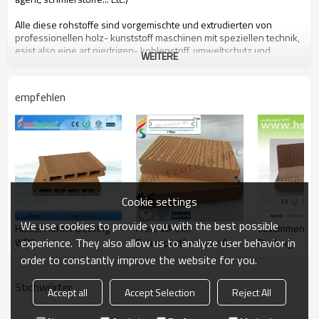
Alle diese rohstoffe sind vorgemischte und extrudierten von
professionellen holz- kunststoff maschinen mit speziellen technik,
esist also eine art niedrigen- kohlenstoff, umweltschutz und
WEITERE
recycelbar neues material.
empfehlen
menschen zugute kommen können hohecotech metropolitan wpc
composite stock
durch folgende eigenschaften
1. umweltfreundliche, 100% recycelt.
2. niedrigen wartung
3. einfacheinstallation
4. temperaturbeständigkeit, zweckgerechten aus- 29& deg; c zu
Cookie settings
+51& deg; c
5. lange- nachhaltig zu nutzen( 10 jahre garantie)
We use cookies to provide you with the best possible
HEISS! Hohler Decking
Freie WPC im
zusammenges
6. wasser- beweis, feuchtigkeit- beweis,insekt- beweis
experience. They also allow us to analyze user behavior in
WPC
Freienplattform der Anti-
Decking
7. duft mit holz, natürliches gefühl sehr
8. uv-beständigkeit, lichtbeständige langlebig
aging Sorgfalt-
order to constantly improve the website for you.
9. eleganten look
10. Auch, dimensionsstabilität
Stichwörter
Accept all
Accept Selection
Reject All