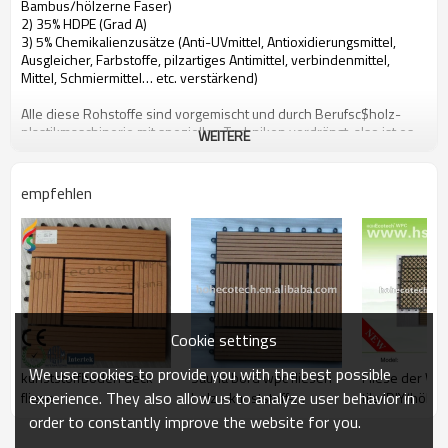
Bambus/hölzerne Faser)
2) 35% HDPE (Grad A)
3) 5% Chemikalienzusätze (Anti-UVmittel, Antioxidierungsmittel,
Ausgleicher, Farbstoffe, pilzartiges Antimittel, verbindenmittel,
Mittel, Schmiermittel… etc. verstärkend)
Alle diese Rohstoffe sind vorgemischt und durch Berufsc$holz-
plastikmaschinerie mit speziellen Techniken verdrängt, also ist es
WEITERE
eine Art kohlenstoffarmer, Umweltschutz und zurückführbares
neues Material
empfehlen
Leute können von HOHEcotech von dem Folgen von Attributen
profitieren
1. Umweltfreundlich, 100% aufbereitet
2. Niedrige Wartung
3. Einfache Installation, automatisch schließend
4. Temperaturwiderstand, verwendbar von -29°C zu +51°C
5. Langlebig verwenden (10 Jahre Garantie)
Cookie settings
6. Wasserdicht, feuchtigkeitsfest, insektensicher
7. Mit hölzernem Geruch sehr natürliches Gefühl
We use cookies to provide you with the best possible
kunststoffboden deck
Sauna bord wpc fliesen
Fliese der WPC
8. UVwiderstand, verblassen beständiges langlebiges Gut
experience. They also allow us to analyze user behavior in
fliese
holz - kunststoff-
tile/DIY/hölze
9. Eleganter Blick
verbunde schleiffläche
zusammenges
10. Sogar Dimensionsstabilität
order to constantly improve the website for you.
diy fliesen
Deckingplastik