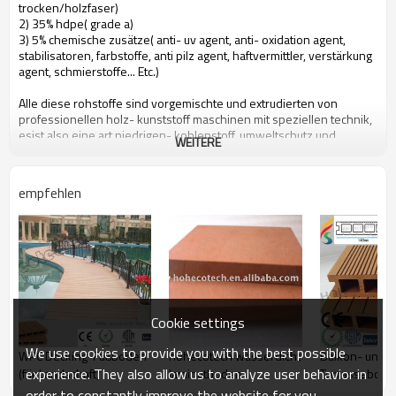
trocken/holzfaser)
2) 35% hdpe( grade a)
3) 5% chemische zusätze( anti- uv agent, anti- oxidation agent,
stabilisatoren, farbstoffe, anti pilz agent, haftvermittler, verstärkung
agent, schmierstoffe... Etc.)
Alle diese rohstoffe sind vorgemischte und extrudierten von
professionellen holz- kunststoff maschinen mit speziellen technik,
esist also eine art niedrigen- kohlenstoff, umweltschutz und
WEITERE
recycelbar neues material.
empfehlen
menschen zugute kommen können hohecotech von folgenden
eigenschaften
1. umweltfreundliche, 100% recycelt.
2. niedrigen wartung
3. einfacheinstallation
4. temperaturbeständigkeit, zweckgerechten aus- 29& deg; c zu
+51& deg; c
5. lange- nachhaltig zu nutzen( 10 jahre garantie)
Cookie settings
6. wasser- beweis, feuchtigkeit- beweis,insekt- beweis
7. duft mit holz, natürliches gefühl sehr
We use cookies to provide you with the best possible
WPC Decking-Fußboden
hohecotech wasserdicht
Balkon- und
8. uv-beständigkeit, lichtbeständige langlebig
experience. They also allow us to analyze user behavior in
(für Landschaft)
laminatboden
Terrassebode
9. eleganten look
10. Auch, dimensionsstabilität
order to constantly improve the website for you.