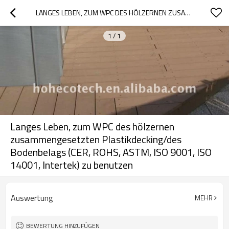
LANGES LEBEN, ZUM WPC DES HÖLZERNEN ZUSAMMENGESETZTEN PLASTIKDECKING/DES BODENBELAGS (CER, ROHS, ASTM, ISO 9001, ISO 14001, INTERTEK) ZU BENUTZEN
1
/
1
Langes Leben, zum WPC des hölzernen
zusammengesetzten Plastikdecking/des
Bodenbelags (CER, ROHS, ASTM, ISO 9001, ISO
14001, Intertek) zu benutzen
Auswertung
MEHR
BEWERTUNG HINZUFÜGEN