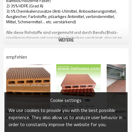
Bambus/hölzerne Faser)
2) 35% HDPE (Grad A)
3) 5% Chemikalienzusätze (Anti-UVmittel, Antioxidierungsmittel,
Ausgleicher, Farbstoffe, pilzartiges Antimittel, verbindenmittel,
Mittel, Schmiermittel… etc. verstärkend)
Alle diese Rohstoffe sind vorgemischt und durch Berufsc$holz-
plastikmaschinerie mit speziellen Techniken verdrängt, also ist es
WEITERE
eine Art kohlenstoffarmer, Umweltschutz und zurückführbares
neues Material
empfehlen
Leute können von HOHEcotech von dem Folgen von Attributen
profitieren
1. Umweltfreundlich, 100% aufbereitet
2. Niedrige Wartung
3. Einfache Installation
4. Temperaturwiderstand, verwendbar von -29°C zu +51°C
5. Langlebig verwenden (10 Jahre Garantie)
Cookie settings
6. Wasserdicht, feuchtigkeitsfest, insektensicher
7. Mit hölzernem Geruch sehr natürliches Gefühl
We use cookies to provide you with the best possible
Anti-UVWPC
statischer
Versandender
8. UVwiderstand, verblassen beständiges langlebiges Gut
experience. They also allow us to analyze user behavior in
Zusammensetzung-
Vinylantifußboden
Oberflächend
9. Eleganter Blick
10. Sogar Dimensionsstabilität
Plattform
order to constantly improve the website for you.