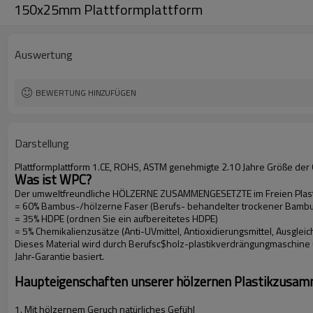
150x25mm Plattformplattform
Auswertung
BEWERTUNG HINZUFÜGEN
Darstellung
Plattformplattform 1.CE, ROHS, ASTM genehmigte 2.10 Jahre Größe der
Was ist WPC?
Der umweltfreundliche HÖLZERNE ZUSAMMENGESETZTE im Freien Plastik
= 60% Bambus-/hölzerne Faser (Berufs- behandelter trockener Bambu
= 35% HDPE (ordnen Sie ein aufbereitetes HDPE)
= 5% Chemikalienzusätze (Anti-UVmittel, Antioxidierungsmittel, Ausgleiche
Dieses Material wird durch Berufsc$holz-plastikverdrängungmaschine un
Jahr-Garantie basiert.
Haupteigenschaften unserer hölzernen Plastikzusa
1. Mit hölzernem Geruch natürliches Gefühl