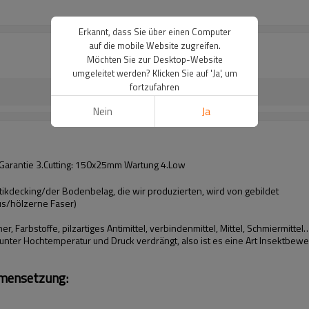
Erkannt, dass Sie über einen Computer
auf die mobile Website zugreifen.
Möchten Sie zur Desktop-Website
umgeleitet werden? Klicken Sie auf 'Ja', um
fortzufahren
Nein
Ja
 Garantie 3.Cutting: 150x25mm Wartung 4.Low
decking/der Bodenbelag, die wir produzierten, wird von gebildet
s/hölzerne Faser)
r, Farbstoffe, pilzartiges Antimittel, verbindenmittel, Mittel, Schmiermittel
ter Hochtemperatur und Druck verdrängt, also ist es eine Art Insektbewei
mmensetzung: