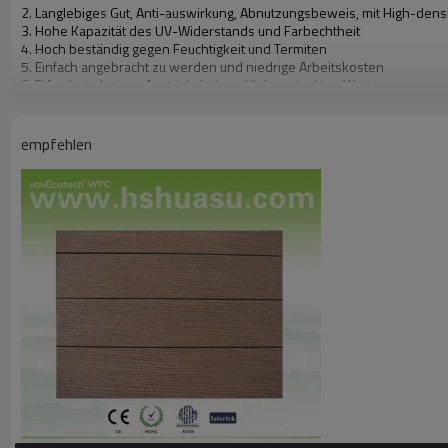
2. Langlebiges Gut, Anti-auswirkung, Abnutzungsbeweis, mit High-dens
3. Hohe Kapazität des UV-Widerstands und Farbechtheit
4. Hoch beständig gegen Feuchtigkeit und Termiten
5. Einfach angebracht zu werden und niedrige Arbeitskosten
6. Erforderte keinen Anstrich, keinen Kleber, niedrige Wartung
7. 100% aufbereitet, umweltfreundliche, speichernwaldbetriebsmittel
8. Barfüßigfreundliches, Gleitschutz, kein Knacken
9. Wetter beständig, verwendbares from-29°C zu 51°C
empfehlen
Unsere anderen Produkte:
DIY Deckingfliesen, Wandumhüllung, Schiene u. Zaun, Blumenkasten u. -
Bescheinigungen:
ISO9001, ISO14001, CER, ROHS, Intertek Prüfbericht 
Plattformplattform