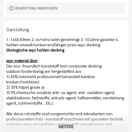
BEWERTUNG HINZUFÜGEN
Darstellung
1. 140x30mm 2. ce/rohs/astm genehmigt 3. 10 jahre garantie 4.
hohlen umwelt konkurrenzfähiger preis wpc-decking
ökologische wpc hohlen decking
wpc material über
Der eco- freundlich kunststoff holz composite decking
outdoor/bodenbelag wir hergestelltist aus
1) 60% holzmehl( professionell behandelt bambus
trocken/holzfaser)
2) 35% hdpe( grade a)
3) 5% chemische zusätze( anti- uv agent, anti- oxidation agent,
stabilisatoren, farbstoffe, anti pilz agent, haftvermittler, verstärkung
agent, schmierstoffe... Etc.)
Alle diese rohstoffe sind vorgemischte und extrudierten von
professionellen holz- kunststoff maschinen mit speziellen technik,
esist also eine art niedrigen- kohlenstoff, umweltschutz und
WEITERE
recycelbar neues material.