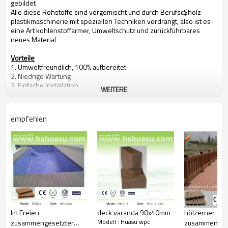
gebildet
Alle diese Rohstoffe sind vorgemischt und durch Berufsc$holz-
plastikmaschinerie mit speziellen Techniken verdrängt, also ist es
eine Art kohlenstoffarmer, Umweltschutz und zurückführbares
neues Material
Vorteile
1. Umweltfreundlich, 100% aufbereitet
2. Niedrige Wartung
3. Einfache Installation
WEITERE
4. Temperaturwiderstand
5. Langlebig verwenden
6. Wasserdicht, feuchtigkeitsfest, insektensicher
empfehlen
7. Mit hölzernem Geruch sehr natürliches Gefühl
8. UVwiderstand, verblassen beständiges langlebiges Gut
9. Eleganter Blick
10. Sogar Dimensionsstabilität
Bescheinigungen
CER, ROHS, ISO9001, ISO14001, Intertek Prüfbericht durch ASTM
Im Freien
deck varanda 90x40mm
hölzerner
Modell : Huasu wpc
zusammengesetzter
zusammenges