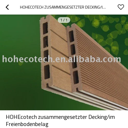
HOHECOTECH ZUSAMMENGESETZTER DECKING/IM FREIENBODENBELAG
1
/
1
HOHEcotech zusammengesetzter Decking/im
Freienbodenbelag