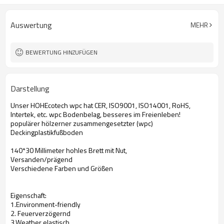
Auswertung
MEHR
BEWERTUNG HINZUFÜGEN
Darstellung
Unser HOHEcotech wpc hat CER, ISO9001, ISO14001, RoHS,
Intertek, etc. wpc Bodenbelag, besseres im Freienleben!
populärer hölzerner zusammengesetzter (wpc)
Deckingplastikfußboden
140*30 Millimeter hohles Brett mit Nut,
Versanden/prägend
Verschiedene Farben und Größen
Eigenschaft:
1.Environment-friendly
2. Feuerverzögernd
3.Weather elastisch