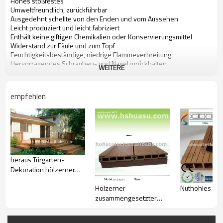
Hohes stoßfestes
Umweltfreundlich, zurückführbar
Ausgedehnt schellte von den Enden und vom Aussehen
Leicht produziert und leicht fabriziert
Enthält keine giftigen Chemikalien oder Konservierungsmittel
Widerstand zur Fäule und zum Topf
Feuchtigkeitsbeständige, niedrige Flammeverbreitung
Hervorragendes Schrauben- und Nagelzurückhalten
WEITERE
empfehlen
heraus Türgarten-
Dekoration hölzerner
zusammengesetzter
Hölzerner
Nuthohles Dec
Plastikdecking/Bodenbelag
zusammengesetzter
im Freienwpc
Plastikbodenbelag
Fußbodenfliese