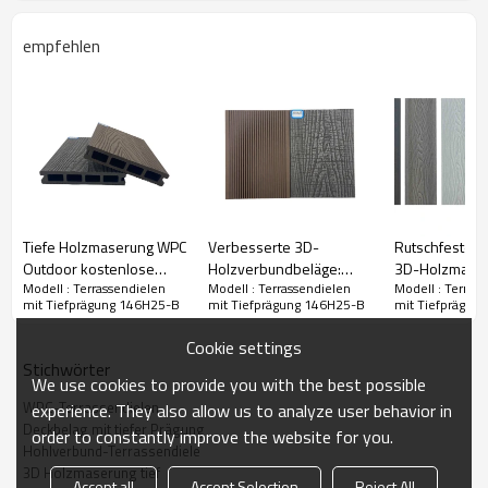
empfehlen
Produktdetail
Tiefe Holzmaserung WPC
Verbesserte 3D-
Rutschfeste, l
Outdoor kostenlose
Holzverbundbeläge:
3D-Holzmaser
Modell : Terrassendielen
Modell : Terrassendielen
Modell : Terras
Probe tief geprägte
OEM- und
tiefer Prägung
mit Tiefprägung 146H25-B
mit Tiefprägung 146H25-B
mit Tiefprägun
Verbundterrassendielen
Vertriebsmöglichkeiten
herkömmliche
3D wasserdichte WPC-
Terrassendiel
Cookie settings
Terrassendielen
Holz-Kunststo
Stichwörter
Verbundwerks
We use cookies to provide you with the best possible
WPC-Terrassendielen
experience. They also allow us to analyze user behavior in
Deckbelag mit tiefer Prägung
order to constantly improve the website for you.
Hohlverbund-Terrassendiele
3D Holzmaserung tief
Accept all
Accept Selection
Reject All