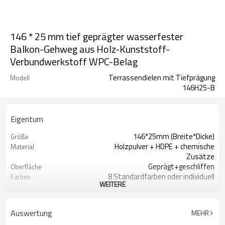
146 * 25 mm tief geprägter wasserfester
Balkon-Gehweg aus Holz-Kunststoff-
Verbundwerkstoff WPC-Belag
Terrassendielen mit Tiefprägung
Modell
146H25-B
Eigentum
146*25mm (Breite*Dicke)
Größe
Holzpulver + HDPE + chemische
Material
Zusätze
Geprägt+geschliffen
Oberfläche
8 Standardfarben oder individuell
Farben
WEITERE
100 m²
Mindestbestellmenge
Holzhaptik und natürliches Gefühl
Aussehen
Extrusionsformen
Technik
Auswertung
MEHR
Balkon, Veranda, Hinterhof, Veranda,
Verwendung