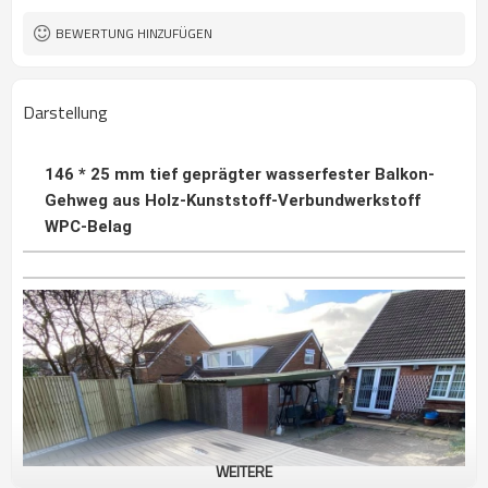
Landschaftsgestaltung usw.
ISO, CE, ROHS, REACH, INTERTEK,
Zertifikat
BEWERTUNG HINZUFÜGEN
ASTM
Balken und Klammern
Installation
Darstellung
146 * 25 mm tief geprägter wasserfester Balkon-
Gehweg aus Holz-Kunststoff-Verbundwerkstoff
WPC-Belag
WEITERE