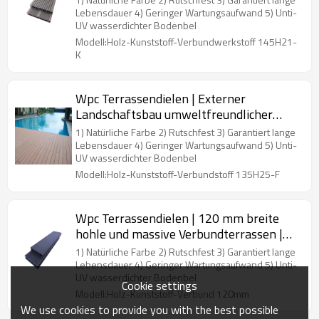
Lebensdauer 4) Geringer Wartungsaufwand 5) Unti-
UV wasserdichter Bodenbel
Modell:Holz-Kunststoff-Verbundwerkstoff 145H21-
K
Wpc Terrassendielen | Externer
Landschaftsbau umweltfreundlicher
Holz-Kunststoff-Verbundboden
1) Natürliche Farbe 2) Rutschfest 3) Garantiert lange
Lebensdauer 4) Geringer Wartungsaufwand 5) Unti-
UV wasserdichter Bodenbel
Modell:Holz-Kunststoff-Verbundstoff 135H25-F
Wpc Terrassendielen | 120 mm breite
hohle und massive Verbundterrassen |
Holz-Kunststoff-Verbundstoff
1) Natürliche Farbe 2) Rutschfest 3) Garantiert lange
Lebensdauer 4) Geringer Wartungsaufwand 5) Unti-
UV wasserdichter Bodenbel
Cookie settings
Modell:Holz-Kunststoff-Verbund 120mm
We use cookies to provide you with the best possible