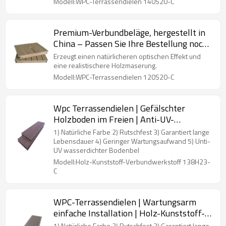
Modell:WPC-Terrassendielen 140S20-C
Premium-Verbundbeläge, hergestellt in
China – Passen Sie Ihre Bestellung noch
heute an
Erzeugt einen natürlicheren optischen Effekt und
eine realistischere Holzmaserung.
Modell:WPC-Terrassendielen 120S20-C
Wpc Terrassendielen | Gefälschter
Holzboden im Freien | Anti-UV-
wasserdichter umweltfreundlicher
1) Natürliche Farbe 2) Rutschfest 3) Garantiert lange
Verbunddeck-Bodenbelag für den
Lebensdauer 4) Geringer Wartungsaufwand 5) Unti-
UV wasserdichter Bodenbel
Außenbereich
Modell:Holz-Kunststoff-Verbundwerkstoff 138H23-
C
WPC-Terrassendielen | Wartungsarm
einfache Installation | Holz-Kunststoff-
Verbundbodenbelag
1) Natürliche Farbe 2) Rutschfest 3) Garantiert lange