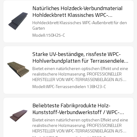
Natürliches Holzdeck-Verbundmaterial
Hohldeckbrett Klassisches WPC-
Außenbrett für den Garten
Hohldeckbrett Klassisches WPC-Außenbrett für den
Garten
Modell:150H25-C
Starke UV-beständige, rissfeste WPC-
Hohlverbundplatten für Terrassendielen
im Außenbereich
Bietet einen natürlicheren optischen Effekt und eine
realistischere Holzmaserung. PROFESSIONELLER
HERSTELLER VON WPC-TERRASSENBELÄGEN AUS
CHINA.
Modell:WPC-Terrassendielen 138H23-C
Beliebteste Fabrikprodukte Holz-
Kunststoff-Verbundwerkstoff / WPC-
Terrassendielen/WPC-Bodenbeläge
Bietet einen natürlicheren optischen Effekt und eine
realistischere Holzmaserung. PROFESSIONELLER
HERSTELLER VON WPC-TERRASSENBELÄGEN AUS
CHINA.