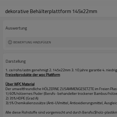
dekorative Behälterplattform 145x22mm
Auswertung
BEWERTUNG HINZUFÜGEN
Darstellung
1. ce/rohs/astm genehmigt 2. 145x22mm 3. 10 jahre garantie 4. niedri
Freizeitprodukte der wpc Plattform
Über WPC Material
Der umweltfreundliche HÖLZERNE ZUSAMMENGESETZTE im Freien Plastik
1) 60% hölzernes Puder (Berufs- behandelter trockener Bambus/hölze
2) 35% HDPE (Grad A)
3) 5% Chemikalienzusätze (Anti-UVmittel, Antioxidierungsmittel, Ausgleich
Alle diese Rohstoffe sind vorgemischt und durch Berufsc$holz-plastikm