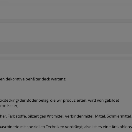
gen dekorative behälter deck wartung
decking/der Bodenbelag, die wir produzierten, wird von gebildet
rne Faser)
er, Farbstoffe, pilzartiges Antimittel, verbindenmittel, Mittel, Schmiermitte
aschinerie mit speziellen Techniken verdrängt, also ist es eine Art kohle