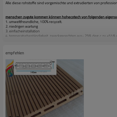
Alle diese rohstoffe sind vorgemischte und extrudierten von professione
menschen zugute kommen können hohecotech von folgenden eigensc
1. umweltfreundliche, 100% recycelt.
2. niedrigen wartung
3. einfacheinstallation
4. temperaturbeständigkeit, zweckgerechten aus- 29& deg; c zu +51& 
5. lange- nachhaltig zu nutzen( 10 jahre garantie)
6. wasser- beweis, feuchtigkeit- beweis,insekt- beweis
7. duft mit holz, natürliches gefühl sehr
empfehlen
8. uv-beständigkeit, lichtbeständige langlebig
9. eleganten look
10. Auch, dimensionsstabilität
unsere wichtigste markt
85%
Export nach nordamerika, westeuropa, nahen osten
15%
china
Custom madeist akzeptabel.
zertifikate