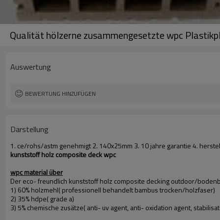
Qualität hölzerne zusammengesetzte wpc Plastikp
Auswertung
BEWERTUNG HINZUFÜGEN
Darstellung
1. ce/rohs/astm genehmigt 2. 140x25mm 3. 10 jahre garantie 4. herste
kunststoff holz composite deck wpc
wpc material über
Der eco- freundlich kunststoff holz composite decking outdoor/bodenbe
1) 60% holzmehl( professionell behandelt bambus trocken/holzfaser)
2) 35% hdpe( grade a)
3) 5% chemische zusätze( anti- uv agent, anti- oxidation agent, stabilisato