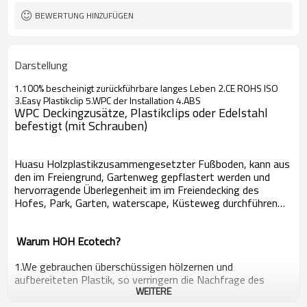
BEWERTUNG HINZUFÜGEN
Darstellung
1.100% bescheinigt zurückführbare langes Leben 2.CE ROHS ISO
3.Easy Plastikclip 5.WPC der Installation 4.ABS
WPC Deckingzusätze, Plastikclips oder Edelstahl
befestigt (mit Schrauben)
Huasu Holzplastikzusammengesetzter Fußboden, kann aus
den im Freiengrund, Gartenweg gepflastert werden und
hervorragende Überlegenheit im im Freiendecking des
Hofes, Park, Garten, waterscape, Küsteweg durchführen…
Warum HOH Ecotech?
1.We gebrauchen überschüssigen hölzernen und
aufbereiteten Plastik, so verringern die Nachfrage des
WEITERE
natürlichen Holzes und erneuern die Lebenszyklen des
verbrauchten Plastiks