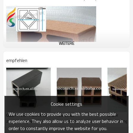
WEITERE
empfehlen
Cookie settings
We use cookies to provide you with the best possible
Guter Preis--Hölzerner
hölzerner
Ender
experience. They also allow us to analyze user behavior in
zusammengesetzter
zusammengesetzter
Bedeckunghö
(wpc) Plastikbalken
fechtender Plastikzusatz
Plastikzusam
order to constantly improve the website for you.
des haltbaren heißen
Plattform/zu