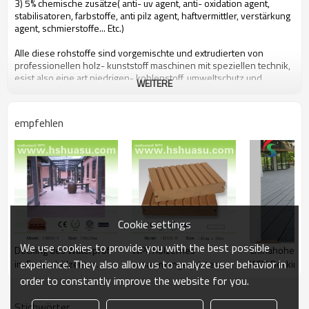
3) 5% chemische zusätze( anti- uv agent, anti- oxidation agent,
stabilisatoren, farbstoffe, anti pilz agent, haftvermittler, verstärkung
agent, schmierstoffe... Etc.)
Alle diese rohstoffe sind vorgemischte und extrudierten von
professionellen holz- kunststoff maschinen mit speziellen technik,
esist also eine art niedrigen- kohlenstoff, umweltschutz und
WEITERE
recycelbar neues material.
empfehlen
Menschen zugute kommen können hohecotech eco- freundlich
composite bodenbelag
durch folgende eigenschaften
1. umweltfreundliche, 100% recycelt.
2. niedrigen wartung
3. einfacheinstallation
4. temperaturbeständigkeit, zweckgerechten aus- 29& deg; c zu
Cookie settings
+51& deg; c
5. lange- nachhaltig zu nutzen( 10 jahre garantie)
We use cookies to provide you with the best possible
Decking des Waterprof
WPC hölzernes
Chinahoher Qu
6. wasser- beweis, feuchtigkeit- beweis,insekt- beweis
experience. They also allow us to analyze user behavior in
im Freien hölzerner
zusammengesetztes
WPC Decking
7. duft mit holz, natürliches gefühl sehr
8. uv-beständigkeit, lichtbeständige langlebig
PlastikComposite/WPC
Decking WPC im
order to constantly improve the website for you.
9. eleganten look
(HDPE)
Freienbodenbelag-
10. Auch, dimensionsstabilität
Plastikbauholz
Stichwörter