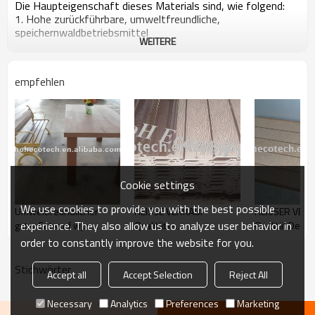
Die Haupteigenschaft dieses Materials sind, wie folgend:
1. Hohe zurückführbare, umweltfreundliche,
speichernwaldbetriebsmittel
WEITERE
2. mit dem Blick des natürlichen Holzes aber weniger
Bauholzprobleme
3. Feuchtigkeits-/Wasserbeständiges, weniger Knacken,
empfehlen
weniger verwerfend
4. Barfüßigfreundliches, Gleitschutz, weniger Knacken,
weniger verwerfend
5. Erfordert keinen Anstrich, kein gule, niedrige Wartung
6. Verwittern Sie beständiges, verwendbar von Mangel 40
bis 60
7. Gut gemacht von den Termiten, von den Insekten und
vom Schimmeligbeweis
Cookie settings
8. Vorhanden in den verschiedenen Farben
9. Einfach anzubringen und zu säubern
We use cookies to provide you with the best possible
Umweltfreundlicher
HEISSE VERKAUF
HEISSER VER
experience. They also allow us to analyze user behavior in
guter Entwurf wpc
Qualitäts-
Qualität Decki
Gartenschreibtisch und -
Wandumhüllung
order to constantly improve the website for you.
stuhl
Stichwörter
Accept all
Accept Selection
Reject All
Necessary
Analytics
Preferences
Marketing