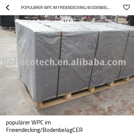
POPULÄRER WPC IM FREIENDECKING/BODENBELAGCER
1
/
1
populärer WPC im
Freiendecking/BodenbelagCER