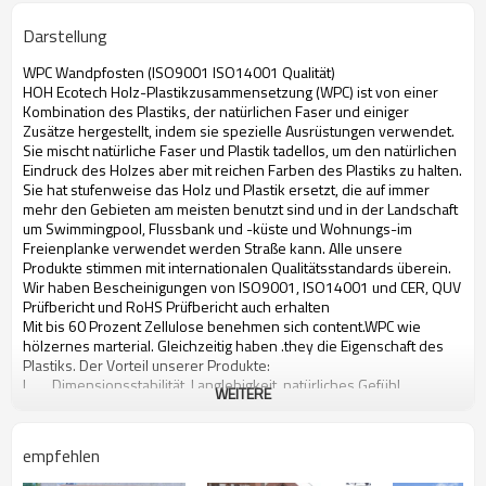
Darstellung
WPC Wandpfosten (ISO9001 ISO14001 Qualität)
HOH Ecotech Holz-Plastikzusammensetzung (WPC) ist von einer
Kombination des Plastiks, der natürlichen Faser und einiger
Zusätze hergestellt, indem sie spezielle Ausrüstungen verwendet.
Sie mischt natürliche Faser und Plastik tadellos, um den natürlichen
Eindruck des Holzes aber mit reichen Farben des Plastiks zu halten.
Sie hat stufenweise das Holz und Plastik ersetzt, die auf immer
mehr den Gebieten am meisten benutzt sind und in der Landschaft
um Swimmingpool, Flussbank und -küste und Wohnungs-im
Freienplanke verwendet werden Straße kann. Alle unsere
Produkte stimmen mit internationalen Qualitätsstandards überein.
Wir haben Bescheinigungen von ISO9001, ISO14001 und CER, QUV
Prüfbericht und RoHS Prüfbericht auch erhalten
Mit bis 60 Prozent Zellulose benehmen sich content.WPC wie
hölzernes marterial. Gleichzeitig haben .they die Eigenschaft des
Plastiks. Der Vorteil unserer Produkte:
L Dimensionsstabilität, Langlebigkeit, natürliches Gefühl
WEITERE
L Stall über einer breiten Temperaturspanne, Wetter-resisitant
L Hohes stoßfestes
L Umweltfreundlich, zurückführbar
empfehlen
L Leicht produziert und leicht fabriziert
L Enthält keine giftigen Chemikalien oder Konservierungsmittel