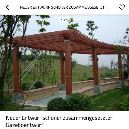
NEUER ENTWURF SCHÖNER ZUSAMMENGESETZTER GAZEBOENTWURF
1
/
1
Neuer Entwurf schöner zusammengesetzter
Gazeboentwurf