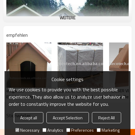
WEITERE
empfehlen
Cookie settings
We use cookies to provide you with the best possible
elegantes
populärer WPC im
HEISSER VER
experience. They also allow us to analyze user behavior in
Blickhaustierhaus
Freiendecking/BodenbelagCER
Qualität Decki
order to constantly improve the website for you.
Stichwörter
Accept all
Accept Selection
Reject All
Necessary
Analytics
Preferences
Marketing