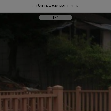
GELÄNDER-- WPC MATERIALIEN
1
/
1