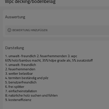
Wpc decking/bodenbelag
Auswertung
BEWERTUNG HINZUFÜGEN
Darstellung
1. umwelt- freundlich 2. feuerhemmenden 3. wpc
60% holz/bambus macht, 35% hdpe grade als, 5% zusatzstoff
1. umwelt- freundlich
2. feuerhemmenden
3. wetter belastbar
4. termiten beständig und pilz
5. benutzerfreundlich
6. frei splitter
7. einfacheinstallation
8. natürliche holz suchen und fühlen
9. kosteneffizienz