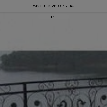
WPC DECKING/BODENBELAG
1
/
1