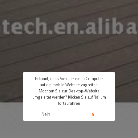
Erkannt, dass Sie über einen Computer
auf die mobile Website zugreifen.
Möchten Sie zur Desktop-Website
umgeleitet werden? Klicken Sie auf 'Ja', um
fortzufahren
Nein
Ja