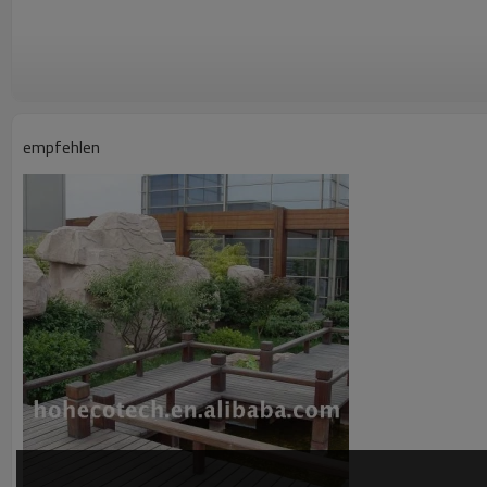
10. Witterungsbeständig, zweckgerechten von minus- 40 60 grad celsi
1 1. gut gemacht von termiten,insekten, und moldy- beweis
empfehlen