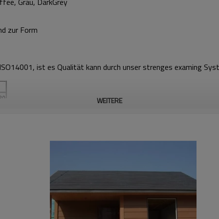
affee, Grau, DarkGrey
nd zur Form
O14001, ist es Qualität kann durch unser strenges examing Syste
WEITERE