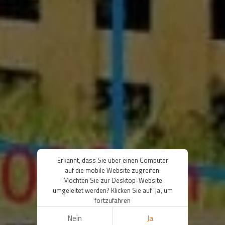
Erkannt, dass Sie über einen Computer
auf die mobile Website zugreifen.
Möchten Sie zur Desktop-Website
umgeleitet werden? Klicken Sie auf 'Ja', um
fortzufahren
Nein
Ja