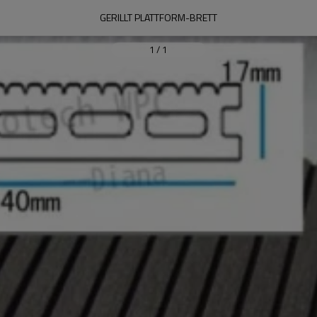
GERILLT PLATTFORM-BRETT
1
/
1