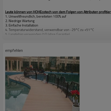
Leute können von HOHEcotech von dem Folgen von Attributen profitie
1. Umweltfreundlich, bereiteten 100% auf
2. Niedrige Wartung
3. Einfache Installation
4. Temperaturwiderstand, verwendbar von -29°C zu +51°C
5. Langlebig verwenden (10 Jahre Garantie)
6. Wasserdicht, feuchtigkeitsfest, insektensicher
7. Mit hölzernem Geruch sehr natürliches Gefühl
8. UVwiderstand, verblassen beständiges langlebiges Gut
empfehlen
9. Eleganter Blick
10. Sogar Dimensionsstabilität
Zusammengesetzter Decking für Balkon
Bescheinigungen
CER, ROHS, ISO9001, ISO14001, Intertek Prüfbericht durch ASTM
Unsere Farbe
Zeder, Kupferbraun, Holz, Sandelholz, Kaffee, Grau, dunkles Grau