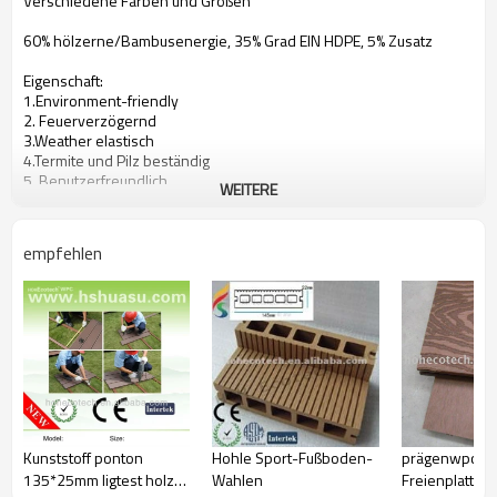
Verschiedene Farben und Größen
60% hölzerne/Bambusenergie, 35% Grad EIN HDPE, 5% Zusatz
Eigenschaft:
1.Environment-friendly
2. Feuerverzögernd
3.Weather elastisch
4.Termite und Pilz beständig
5. Benutzerfreundlich
WEITERE
6.Splinter geben frei
Installation 7.Easy
Schauen und Gefühl des Holzes 8.Natural
empfehlen
Leistungsfähigkeit 9.Cost
HOHEcotech wpc, besseres im Freienleben!
Kontakt für Details!
Kunststoff ponton
prägenwpc im
Hohle Sport-Fußboden-
135*25mm ligtest holz
Freienplattfor
Wahlen