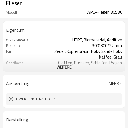
Fliesen
WPC-Fliesen 30S30
Modell
Eigentum
HDPE, Biomaterial, Additive
WPC-Material
300*300*22 mm
Breite Höhe
Zeder, Kupferbraun, Holz, Sandelholz,
Farben
Kaffee, Grau
Glätten, Bürsten, Schleifen, Prägen
Oberfläche
WEITERE
Holz-Touch & natürliche Haptik
Das Auftreten
Strangpressen
Technik
Plattform, Balkon, Terrasse, Korridor,
Verwendungszweck
Auswertung
MEHR
Pool usw.
ISO, CE, ROHS, REACH, INTERTEK,
Zertifikat
ASTM, FSC
BEWERTUNG HINZUFÜGEN
Darstellung