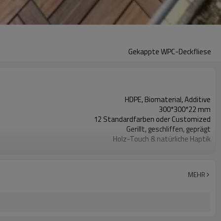
Gekappte WPC-Deckfliese
HDPE, Biomaterial, Additive
300*300*22 mm
12 Standardfarben oder Customized
Gerillt, geschliffen, geprägt
Holz-Touch & natürliche Haptik
Strangpressen
Plattform, Balkon, Terrasse, Korridor, Pool usw.
ISO, CE, ROHS, REACH, INTERTEK, ASTM, FSC
MEHR