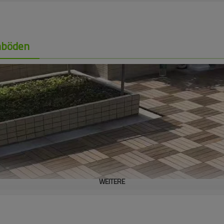
enböden
WEITERE