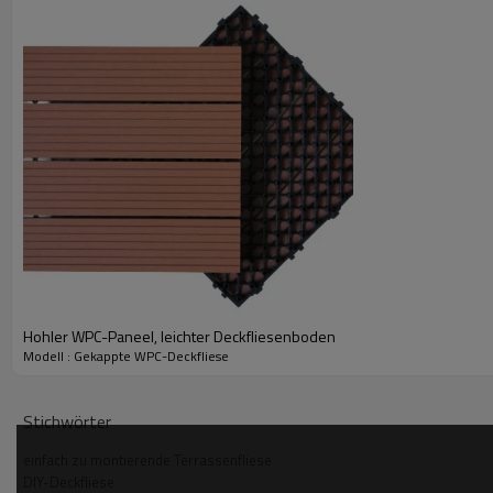
Hohler WPC-Paneel, leichter Deckfliesenboden
Modell : Gekappte WPC-Deckfliese
Stichwörter
einfach zu montierende Terrassenfliese
DIY-Deckfliese