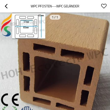
WPC PFOSTEN---WPC GELÄNDER
1
/
1