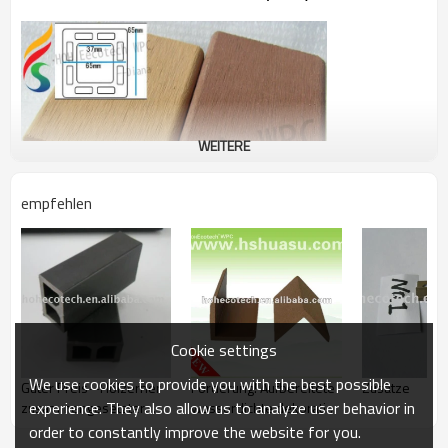
WEITERE
empfehlen
Cookie settings
We use cookies to provide you with the best possible
Guter Preis--Hölzerner
Förderung! Aufbereitete
Zusätze
experience. They also allow us to analyze user behavior in
zusammengesetzter
wasserdichte dekorative
(wpc) Plastikbalken
wpc Deckingabdeckung
order to constantly improve the website for you.
(CER RoHS)